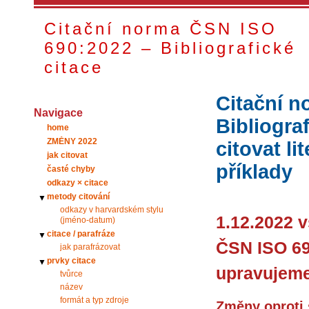
Citační norma ČSN ISO
690:2022 – Bibliografické
citace
Citační n
Navigace
Bibliogra
home
ZMĚNY 2022
citovat l
jak citovat
příklady
časté chyby
odkazy × citace
metody citování
▼
odkazy v harvardském stylu
1.12.2022 v
(jméno‑datum)
citace / parafráze
▼
ČSN ISO 69
jak parafrázovat
prvky citace
▼
upravujeme
tvůrce
název
formát a typ zdroje
Změny oproti 