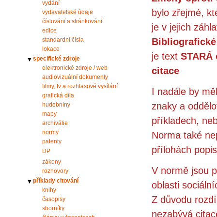
vydání
bylo zřejmé, kt
vydavatelské údaje
číslování a stránkování
je v jejich záhl
edice
Bibliografické
standardní čísla
lokace
je text
STARÁ c
specifické zdroje
▼
elektronické zdroje / web
citace
audiovizuální dokumenty
filmy, tv a rozhlasové vysílání
I nadále by měl
grafická díla
znaky a oddělo
hudebniny
mapy
příkladech, neb
archiválie
normy
Norma také nep
patenty
přílohách popi
DP
zákony
V normě jsou pr
rozhovory
příklady citování
▼
oblasti sociální
knihy
Z důvodu rozdí
časopisy
sborníky
nezabývá citac