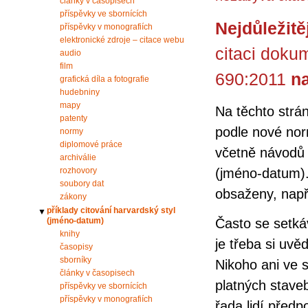
články v časopisech
příspěvky ve sbornících
Nejdůležitě
příspěvky v monografiích
elektronické zdroje – citace webu
citaci doku
audio
film
690:2011
na
grafická díla a fotografie
hudebniny
mapy
Na těchto strán
patenty
podle nové norm
normy
diplomové práce
včetně návodů 
archiválie
(jméno-datum).
rozhovory
soubory dat
obsaženy, např
zákony
příklady citování harvardský styl
▼
(jméno-datum)
Často se setká
knihy
je třeba si uv
časopisy
sborníky
Nikoho ani ve 
články v časopisech
platných staveb
příspěvky ve sbornících
příspěvky v monografiích
řada lidí předp