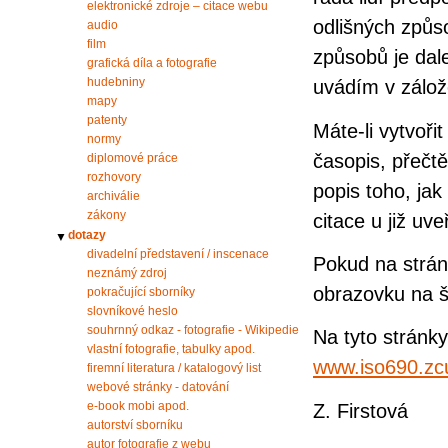
elektronické zdroje – citace webu
odlišných způso
audio
film
způsobů je dale
grafická díla a fotografie
hudebniny
uvádím v zálo
mapy
patenty
Máte-li vytvořit
normy
časopis, přečtě
diplomové práce
rozhovory
popis toho, jak
archiválie
zákony
citace u již uv
dotazy
▼
divadelní představení / inscenace
Pokud na stránk
neznámý zdroj
obrazovku na ší
pokračující sborníky
slovníkové heslo
souhrnný odkaz - fotografie - Wikipedie
Na tyto stránk
vlastní fotografie, tabulky apod.
www.iso690.zc
firemní literatura / katalogový list
webové stránky - datování
e-book mobi apod.
Z. Firstová
autorství sborníku
autor fotografie z webu